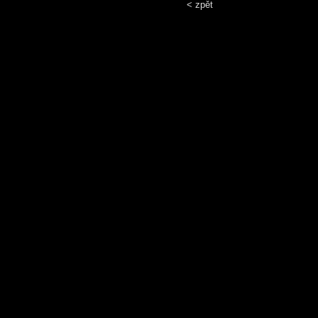
< zpět