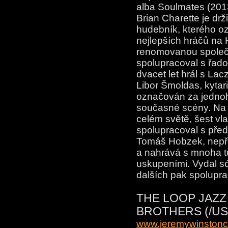
alba Soulmates (2013
Brian Charette je d
hudebník, kterého oz
nejlepších hráčů n
renomovanou společn
spolupracoval s řado
dvacet let hrál s La
Libor Šmoldas, kytari
označován za jednoh
současné scény. Na
celém světě, šest vla
spolupracoval s pře
Tomáš Hobzek, nepře
a nahrává s mnoha t
uskupeními. Vydal só
dalších pak spolupra
THE LOOP JAZZ
BROTHERS (/US
www.jeremywinstonc