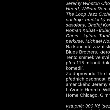
Jeremy Winston Chor
Heard, William Rams
The Loop Jazz Orches
nástroje, umělecký v
saxofony, Ondřej Ko
Roman Kubát - trubk
Chejn – kytara, Tomáš
perkuse, Michael Nos
Na koncertě zazní s
Blues Brothers, ktero
Tento snímek ve své
přes 115 milionů dola
komedií.
Za doprovodu The Lo
předních osobností č
amerického Jeremy W
LaVonte Heard a Wil
Home Chicago, Gimm
…
vstupné:
300 Kč (seze