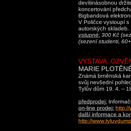
devítinásobnou držit
koncertování předc
Bigbandová elektroni
V Poličce vystoupí 
autorských skladeb.
vstupné:
300 Kč (seze
(sezení studenti, 60
VÝSTAVA:
OZVĚ
MARIE PLOTĚNÉ
Známá brněnská karika
svůj nevšední pohled
Tylův dům 19. 4. – 1
předprodej:
Informačn
on-line prodej:
http:
další informace a kon
http://www.tyluvdump