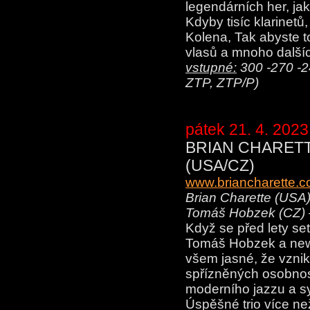
legendárních her, ja
Kdyby tisíc klarinetů,
Kolena, Tak abyste 
vlasů a mnoho dalších
vstupné:
300 -270 -24
ZTP, ZTP/P)
pátek 21. 4. 2023
BRIAN CHARET
(USA/CZ)
www.briancharette.
Brian Charette (USA)
Tomáš Hobzek (CZ) –
Když se před lety set
Tomáš Hobzek a newy
všem jasné, že vzni
spřízněných osobnost
moderního jazzu a s
Úspěšné trio více ne