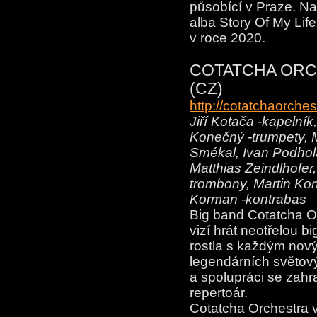
působící v Praze. Na
alba Story Of My Life
v roce 2020.
COTATCHA ORCH
(CZ)
http://cotatchaorches
Jiří Kotača -kapelník
Konečný -trumpety, 
Smékal, Ivan Podhol
Matthias Zeindlhofer,
trombony, Martin Kon
Korman -kontrabas
Big band Cotatcha Orc
vizí hrát neotřelou 
rostla s každým nov
legendárních světov
a spolupráci se zahra
repertoár.
Cotatcha Orchestra v