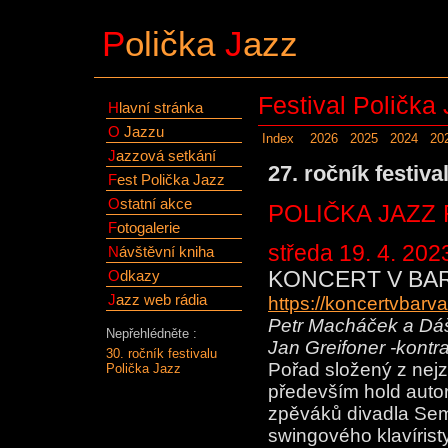
P
olička
J
azz
Festival Polička
H
lavní stránka
O
Jazzu
Index
2026
2025
2024
20
J
azzová setkání
27. ročník festiva
F
est Polička Jazz
O
statní akce
POLIČKA JAZZ 
F
otogalerie
středa 19. 4. 202
N
ávštěvní kniha
O
dkazy
KONCERT V BA
J
azz web rádia
https://koncertvbar
Petr Macháček a Dáša
Nepřehlédněte :
Jan Greifoner -kontra
30. ročník festivalu
Pořad složený z nej
Polička Jazz
především hold autors
zpěváků divadla Sem
swingového klavírist