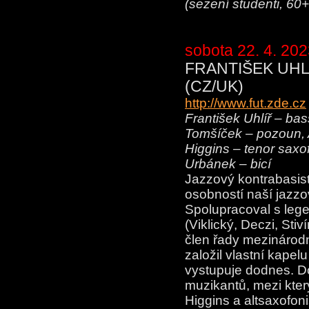
(sezení studenti, 6
sobota 22. 4. 202
FRANTIŠEK UHL
(CZ/UK)
http://www.fut.zde.cz
František Uhlíř – ba
Tomšíček – pozoun, 
Higgins – tenor saxo
Urbánek – bicí
Jazzový kontrabasist
osobností naší jazzov
Spolupracoval s leg
(Viklický, Deczi, Sti
člen řady mezinárodn
založil vlastní kape
vystupuje dodnes. Do
muzikantů, mezi kter
Higgins a altsaxofoni