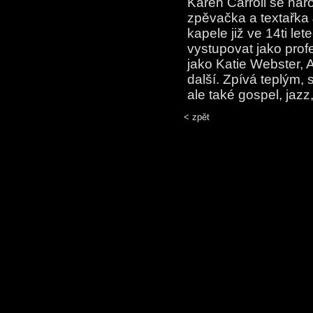
Karen Carroll se naro
zpěvačka a textařka 
kapele již ve 14ti let
vystupovat jako prof
jako Katie Webster, A
další. Zpívá teplým,
ale také gospel, jazz,
< zpět