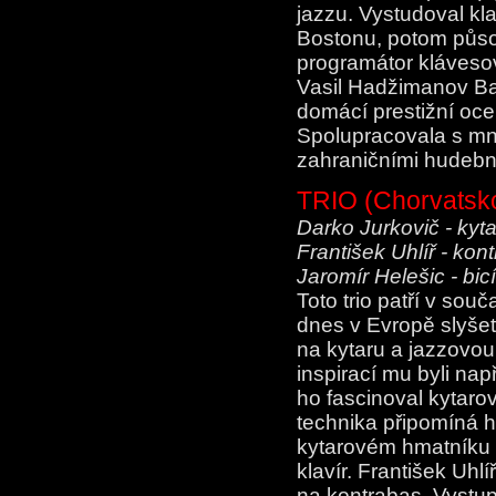
jazzu. Vystudoval kl
Bostonu, potom půso
programátor klávesov
Vasil Hadžimanov Ba
domácí prestižní ocen
Spolupracovala s m
zahraničními hudebn
TRIO (Chorvatsk
Darko Jurkovič - kyt
František Uhlíř - kon
Jaromír Helešic - bicí
Toto trio patří v sou
dnes v Evropě slyšet.
na kytaru a jazzovou
inspirací mu byli např
ho fascinoval kytaro
technika připomíná h
kytarovém hmatníku 
klavír. František Uhl
na kontrabas. Vystup