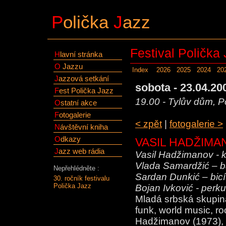
P
olička
J
azz
Festival Polička
H
lavní stránka
O
Jazzu
Index
2026
2025
2024
20
J
azzová setkání
sobota - 23.04.200
F
est Polička Jazz
19.00 - Tylův dům, P
O
statní akce
F
otogalerie
< zpět
|
fotogalerie >
N
ávštěvní kniha
O
dkazy
VASIL HADŽIMAN
J
azz web rádia
Vasil Hadžimanov - k
Vlada Samardžić – b
Nepřehlédněte :
Sardan Dunkić – bicí
30. ročník festivalu
Polička Jazz
Bojan Ivković - perk
Mladá srbská skupina
funk, world music, roc
Hadžimanov (1973),