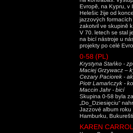
Evropě, na Kypru, v 
Helešic žije od konce
jazzových formacích 
zakotvil ve skupině 
V 70. letech se stal 
na bicí nástroje u n
projekty po celé Evro
0-58 (PL)
Krystyna Stańko - z
Maciej Grzywacz – k
Cezary Paciorek - a
Piotr Lamańczyk - k
Maccin Jahr - bicí
Skupina 0-58 byla za
„Do_Dziesięciu“ nahr
Jazzové album roku 2
Hamburku, Bukurešti
KAREN CARROLL