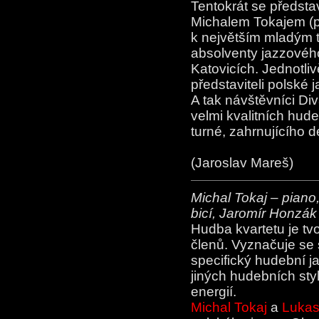
Tentokrát se předsta
Michalem Tokajem (pi
k největším mladým 
absolventy jazzovéh
Katovicích. Jednotli
představiteli polské 
A tak návštěvníci Div
velmi kvalitních hud
turné, zahrnujícího 
(Jaroslav Mareš)
Michal Tokaj – piano
bicí, Jaromír Honzák
Hudba kvartetu je tv
členů. Vyznačuje se
specifický hudební j
jiných hudebních sty
energií.
Michal Tokaj
a
Lukas