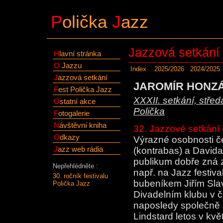
P
olička
J
azz
Jazzová setkání
H
lavní stránka
O
Jazzu
Index
2025/2026
2024/2025
J
azzová setkání
JAROMÍR HONZÁK
F
est Polička Jazz
XXXII. setkání, střed
O
statní akce
Polička
F
otogalerie
N
ávštěvní kniha
32. Jazzové setkán
O
dkazy
Výrazné osobnosti č
J
azz web rádia
(kontrabas) a Davida
publikum dobře zná z
Nepřehlédněte :
např. na Jazz festival
30. ročník festivalu
bubeníkem Jiřím Slav
Polička Jazz
Divadelním klubu v 
naposledy společně
Lindstard letos v kvě