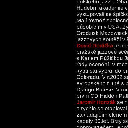
polského jazzu. Oba
Hudební akademie v 
vystupovali se špičk
Mají rovněž společné
působícím v USA. Zyt
Grodzisk Mazowiecki
jazzových soutěží v 
David Dorůžka
je ab
pražské jazzové scén
s Karlem Růžičkou J
řady ocenění. V roc
kytaristu vybral do 
Coloradu. V r.2002 s
evropského turné s 
Django Batese. V ro
první CD Hidden Pat
Jaromír Honzák
se n
a rychle se etablova
zakládajícím členem
kapely 80.let. Brzy 
doprovazečem, jehož 