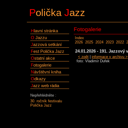
P
olička
J
azz
Fotogalerie
H
lavní stránka
O
Jazzu
Index
2026
2025
2024
2023
2022
J
azzová setkání
24.01.2026 - 191. Jazzov
F
est Polička Jazz
< zpět
|
informace v archivu >
O
statní akce
foto: Vladimír Dufek
F
otogalerie
N
ávštěvní kniha
O
dkazy
J
azz web rádia
Nepřehlédněte :
30. ročník festivalu
Polička Jazz