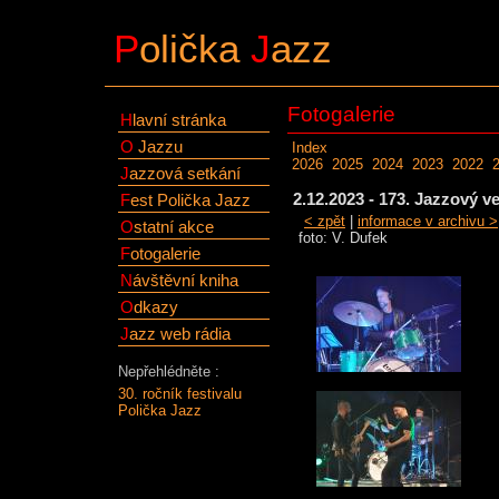
P
olička
J
azz
Fotogalerie
H
lavní stránka
O
Jazzu
Index
2026
2025
2024
2023
2022
J
azzová setkání
2.12.2023 - 173. Jazzový v
F
est Polička Jazz
< zpět
|
informace v archivu >
O
statní akce
foto: V. Dufek
F
otogalerie
N
ávštěvní kniha
O
dkazy
J
azz web rádia
Nepřehlédněte :
30. ročník festivalu
Polička Jazz