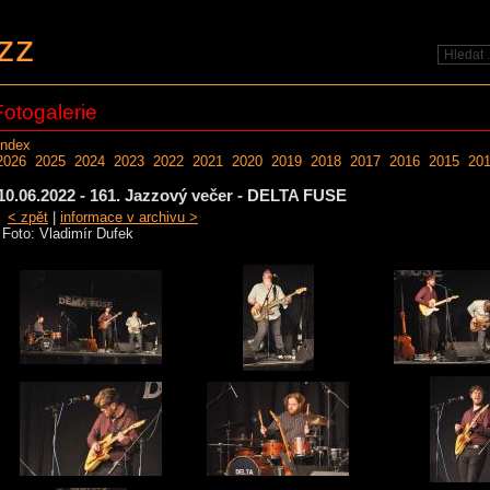
zz
Fotogalerie
Index
2026
2025
2024
2023
2022
2021
2020
2019
2018
2017
2016
2015
20
10.06.2022 - 161. Jazzový večer - DELTA FUSE
< zpět
|
informace v archivu >
Foto: Vladimír Dufek