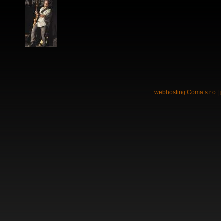
webhosting
Coma s.r.o
| 