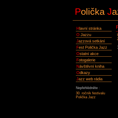
P
olička
J
a
H
lavní stránka
O
Jazzu
J
azzová setkání
F
est Polička Jazz
O
statní akce
F
otogalerie
N
ávštěvní kniha
O
dkazy
J
azz web rádia
Nepřehlédněte :
30. ročník festivalu
Polička Jazz