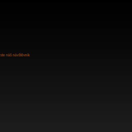
jste náš
návštěvník